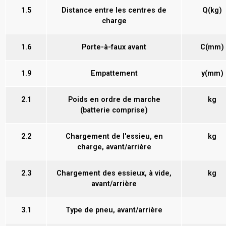
1.5
Distance entre les centres de
Q(kg)
charge
1.6
Porte-à-faux avant
C(mm)
1.9
Empattement
y(mm)
2.1
Poids en ordre de marche
kg
(batterie comprise)
2.2
Chargement de l'essieu, en
kg
charge, avant/arrière
2.3
Chargement des essieux, à vide,
kg
avant/arrière
3.1
Type de pneu, avant/arrière