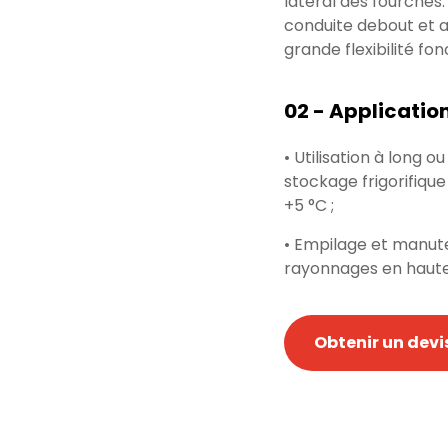
latéral des fourches
conduite debout et as
grande flexibilité fon
02 - Application
• Utilisation à long
stockage frigorifiqu
+5 °C ;
• Empilage et manut
rayonnages en hauteur
Obtenir un devi