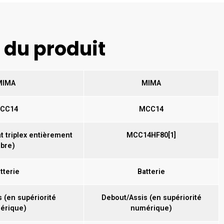
 du produit
MIMA
MIMA
CC14
MCC14
 triplex entièrement
MCC14HF80[1]
ibre)
tterie
Batterie
 (en supériorité
Debout/Assis (en supériorité
érique)
numérique)