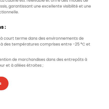
. La cabine est relevable et offre des modes de
sis, garantissant une excellente visibilité et une
ctionnelle.
s :
 ou à court terme dans des environnements de
e à des températures comprises entre -25 °C et
ention de marchandises dans des entrepôts à
 et à allées étroites ;
s