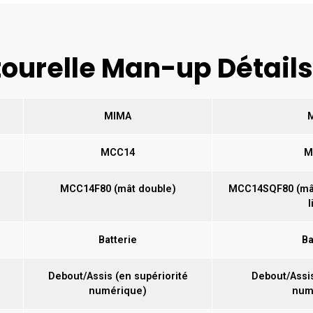
ourelle Man-up Détails
MIMA
MCC14
M
MCC14F80 (mât double)
MCC14SQF80 (mât
l
Batterie
Ba
Debout/Assis (en supériorité
Debout/Assis
numérique)
num