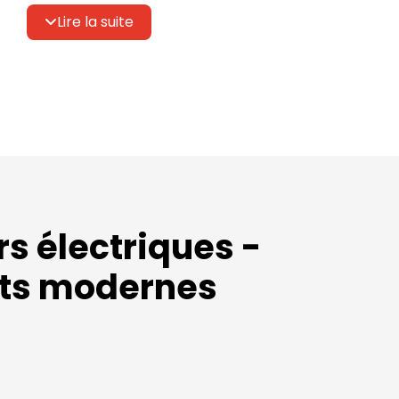
électroménagers et la pétrochimie.
Lire la suite
rs électriques -
pôts modernes