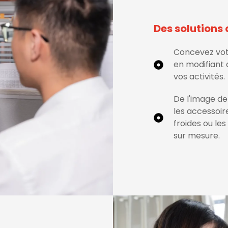
bobines, de câbles, de moules, de plaques
épaisses, d'enroulements de
Des solutions 
transformateurs et de pièces moulées de
grande taille.
Concevez vo
en modifiant 
vos activités.
De l'image de
les accessoir
froides ou le
sur mesure.