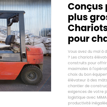
Conçus 
plus gro
Chariot
pour ch
Vous avez du mal à 
? Les chariots éléva
construits pour offri
maximales à l'opérate
choix du bon équipe
élévateur à des mâts
chantier de construc
exigences de votre p
logistique avec MiMA 
productivité inégalée