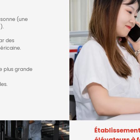
ersonne (une
).
ar des
éricaine.
e plus grande
les.
Établissement
élévateurs à 