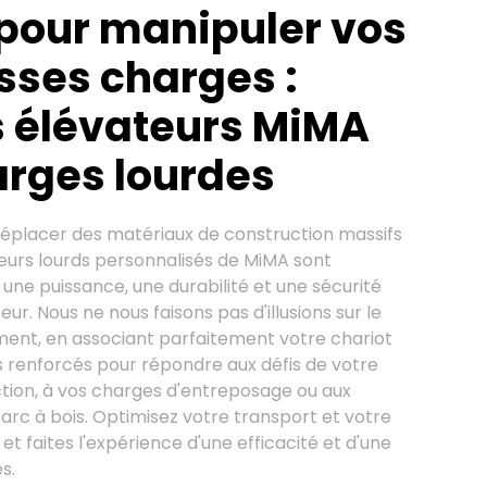
pour manipuler vos
sses charges :
s élévateurs MiMA
arges lourdes
déplacer des matériaux de construction massifs
teurs lourds personnalisés de MiMA sont
r une puissance, une durabilité et une sécurité
ur. Nous ne nous faisons pas d'illusions sur le
ment, en associant parfaitement votre chariot
 renforcés pour répondre aux défis de votre
tion, à vos charges d'entreposage ou aux
arc à bois. Optimisez votre transport et votre
et faites l'expérience d'une efficacité et d'une
s.