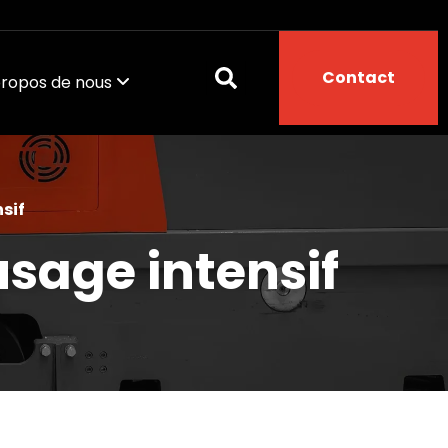
Contact
propos de nous
sage intensif
sif
usage intensif