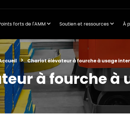
Points forts de l'AMM
Soutien et ressources
À 
teur à fourche à u
Accueil
Chariot élévateur à fourche à usage inten
teur à fourche à 