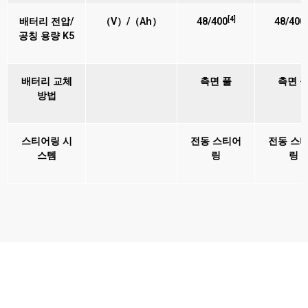
[4]
[
배터리 전압/
（V）/（Ah）
48/400
48/400
공칭 용량 K5
배터리 교체
측면 풀
측면 
방법
스티어링 시
전동 스티어
전동 스
스템
링
링