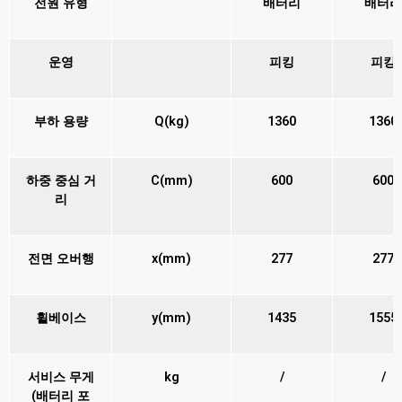
전원 유형
배터리
배터리
운영
피킹
피킹
부하 용량
Q(kg)
1360
1360
하중 중심 거
C(mm)
600
600
리
전면 오버행
x(mm)
277
277
휠베이스
y(mm)
1435
1555
서비스 무게
kg
/
/
(배터리 포