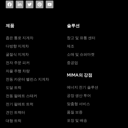
제품
솔루션
좁은 통로 지게차
창고 및 유통 센터
다방향 지게차
제조
굴절식 지게차
소매 및 슈퍼마켓
전자 주문 피커
중공업
자율 주행 차량
MIMA의 강점
전동 카운터 밸런스 지게차
에너지 전기 솔루션
도달 트럭
공장 생산 투어
전동 팔레트 스태커
맞춤형 서비스
전기 팔레트 트럭
품질 보증
견인 트랙터
포장 및 배송
대형 트럭