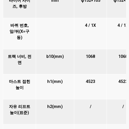
타이어 사이
mm
φ152×105
φ152×1
즈, 후방
바퀴 번호,
4 / 1X
4 / 1X
앞/뒤(X=구
동)
트랙 너비, 전
b10(mm)
1068
1068
면
마스트 접힌
h1(mm)
4523
4523
높이
자유 리프트
h2(mm)
/
/
높이(표준)