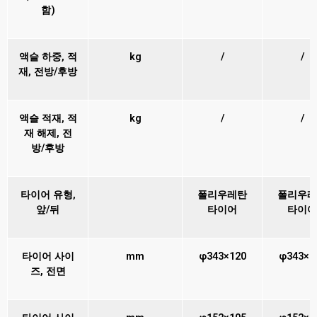
함)
액슬 하중, 적
kg
/
/
재, 전방/후방
액슬 적재, 적
kg
/
/
재 해제, 전
방/후방
타이어 유형,
폴리우레탄
폴리우레
앞/뒤
타이어
타이어
타이어 사이
mm
φ343×120
φ343×1
즈, 전면