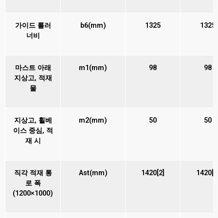
가이드 롤러
b6(mm)
1325
1325
너비
마스트 아래
m1(mm)
98
98
지상고, 적재
물
지상고, 휠베
m2(mm)
50
50
이스 중심, 적
재 시
직각 적재 통
Ast(mm)
1420[2]
1420[2
로 폭
(1200×1000)