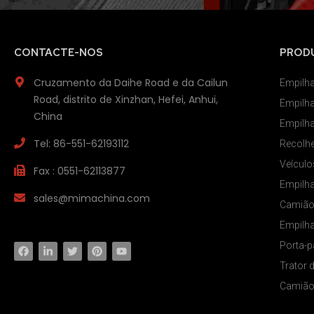
CONTACTE-NOS
PROD
Cruzamento da Daihe Road e da Cailun
Empilha
Road, distrito de Xinzhan, Hefei, Anhui,
Empilha
China
Empilha
Tel: 86-551-62193112
Recolhe
Veícul
Fax : 0551-62113877
Empilha
sales@mimachina.com
Camião 
Empilha
Porta-pa
Trator 
Camião