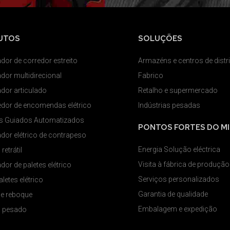
UTOS
SOLUÇÕES
dor de corredor estreito
Armazéns e centros de distr
dor multidirecional
Fabrico
dor articulado
Retalho e supermercado
dor de encomendas elétrico
Indústrias pesadas
os Guiados Automatizados
PONTOS FORTES DO M
dor elétrico de contrapeso
Energia Solução eléctrica
retrátil
Visita à fábrica de produção
dor de paletes elétrico
Serviços personalizados
letes elétrico
Garantia de qualidade
de reboque
Embalagem e expedição
 pesado