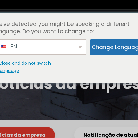
've detected you might be speaking a different
Pontos fortes do MiMA
Apoios e recursos
nguage. Do you want to change to:
empresa
EN
Change Langua
Close and do not switch
Início
Notícias da empresa
language
otícias da empre
ícias da empresa
Notificação de atua