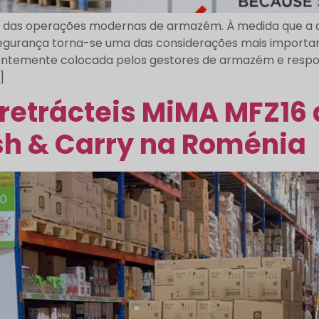
ial das operações modernas de armazém. À medida que 
a segurança torna-se uma das considerações mais importa
ntemente colocada pelos gestores de armazém e respon
]
retrácteis MiMA MFZ16
h & Carry na Roménia