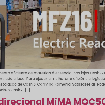
nto eficiente de materiais é essencial nas lojas Cash 
lado a lado. Para ajudar a melhorar a eficiência logístic
nstalação de Cash & Carry na Roménia. Satisfazer as ex
s, o Cash & [...]
direcional MiMA MQC5