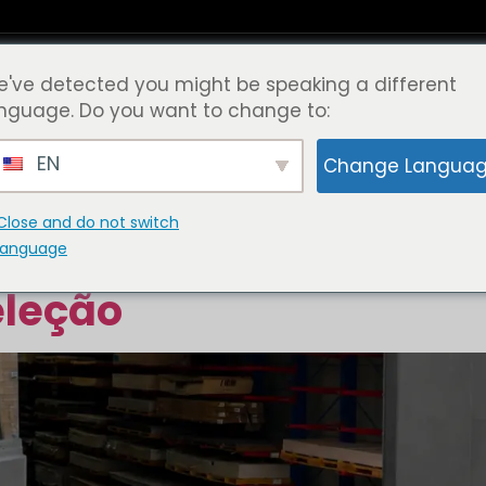
've detected you might be speaking a different
Pontos fortes do MiMA
Apoios e recursos
nguage. Do you want to change to:
ogue
EN
Change Langua
Close and do not switch
r uma empilhadeira mul
language
eleção