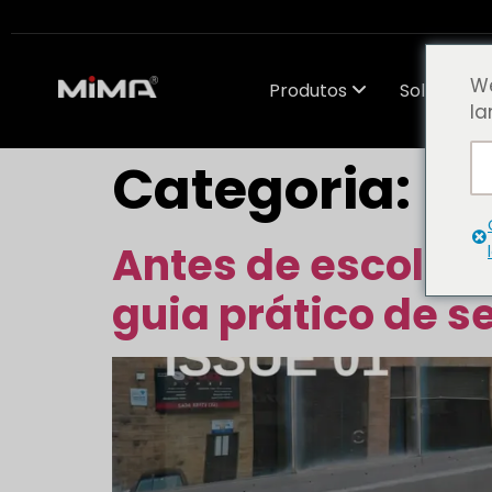
We
Produtos
Soluções
la
Categoria:
Bl
Antes de escolhe
guia prático de s