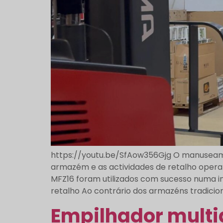
https://youtu.be/SfAow356Gjg O manuseame
armazém e as actividades de retalho operam 
MFZ16 foram utilizados com sucesso numa i
retalho Ao contrário dos armazéns tradicionai
Empilhador multi