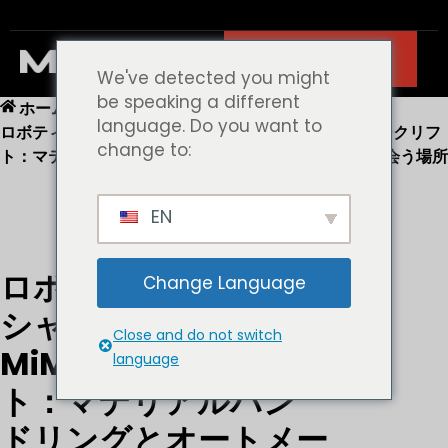
連絡先
We've detected you might
be speaking a different
ホーム
ニュース
language. Do you want to
ロボティクス・ワルシャワ2026におけるMiMAフォークリフ
change to:
ト：マテリアルハンドリングとオートメーションが出会う場所
EN
ロボティクス・ワル
Change Language
シャワ2026における
Close and do not switch
MiMAフォークリフ
language
ト：マテリアルハン
ドリングとオートメー