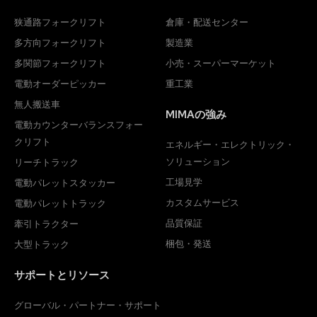
狭通路フォークリフト
倉庫・配送センター
多方向フォークリフト
製造業
多関節フォークリフト
小売・スーパーマーケット
電動オーダーピッカー
重工業
無人搬送車
MIMAの強み
電動カウンターバランスフォー
クリフト
エネルギー・エレクトリック・
ソリューション
リーチトラック
工場見学
電動パレットスタッカー
カスタムサービス
電動パレットトラック
品質保証
牽引トラクター
梱包・発送
大型トラック
サポートとリソース
グローバル・パートナー・サポート