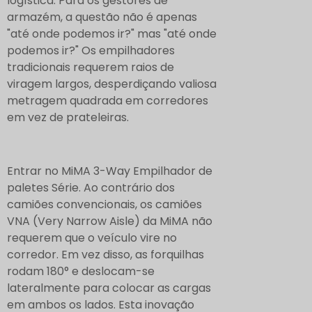
logística. Para os gestores de
armazém, a questão não é apenas
"até onde podemos ir?" mas "até onde
podemos ir?" Os empilhadores
tradicionais requerem raios de
viragem largos, desperdiçando valiosa
metragem quadrada em corredores
em vez de prateleiras.
Entrar no MiMA 3-Way
Empilhador de
paletes
Série. Ao contrário dos
camiões convencionais, os camiões
VNA (Very Narrow Aisle) da MiMA não
requerem que o veículo vire no
corredor. Em vez disso, as forquilhas
rodam 180° e deslocam-se
lateralmente para colocar as cargas
em ambos os lados. Esta inovação