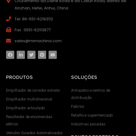
Cruzamento da Daihe Road e da Cailun Road, distrito de
Xinzhan, Hefei, Anhui, China
Tel: 86-551-62193112
Fax : 0551-62113877
sales@mimachina.com
PRODUTOS
SOLUÇÕES
Empilhador de corredor estreito
Armazéns e centros de
distribuição
Empilhador multidirecional
Fabrico
Empilhador articulado
Retalho e supermercado
Recolhedor de encomendas
elétrico
Indústrias pesadas
Veículos Guiados Automatizados