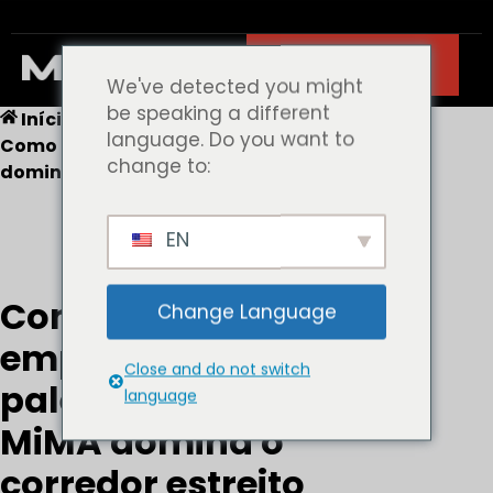
Contacto
We've detected you might
be speaking a different
Início
Sem categoria
language. Do you want to
Como o empilhador de paletes de 3 vias MiMA
change to:
domina o corredor estreito
EN
Como o
Change Language
empilhador de
Close and do not switch
paletes de 3 vias
language
MiMA domina o
corredor estreito