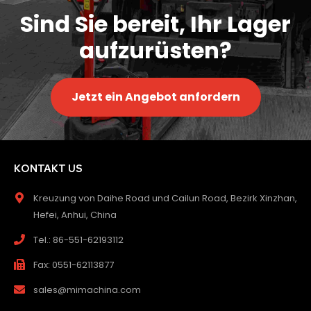
Sind Sie bereit, Ihr Lager
aufzurüsten?
Jetzt ein Angebot anfordern
KONTAKT US
Kreuzung von Daihe Road und Cailun Road, Bezirk Xinzhan,
Hefei, Anhui, China
Tel.: 86-551-62193112
Fax: 0551-62113877
sales@mimachina.com