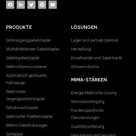
PRODUKTE
LÖSUNGEN
Schmalganggabelstapler
Lager und Vertriebszentren
Multidirektionaler Gabelstapler
Herstellung
Gelenkgabelstapler
Einzelhandel und Supermarkt
Elektro-Kommissionierer
Schwerindustrie
Automatisch gesteuerte
MIMA-STÄRKEN
Fahrzeuge
Elektrischer
Energie Elektrische Lösung
Gegengewichtsstapler
Werksbesichtigung
Schubmaststapler
Kundenspezifische
Elektrischer Palettenstapler
Dienstleistungen
Elektro-Gabelhubwagen
Qualitätssicherung
Schlepper
Verpackung und Versand