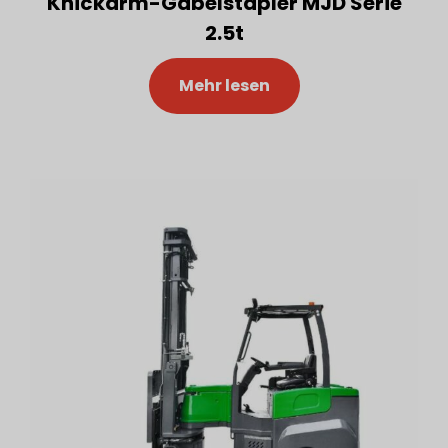
Knickarm-Gabelstapler MJD Serie
2.5t
Mehr lesen