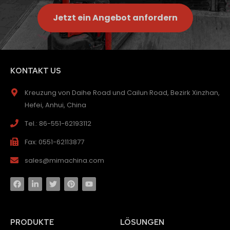
Jetzt ein Angebot anfordern
KONTAKT US
Kreuzung von Daihe Road und Cailun Road, Bezirk Xinzhan,
Hefei, Anhui, China
Tel.: 86-551-62193112
Fax: 0551-62113877
sales@mimachina.com
PRODUKTE
LÖSUNGEN