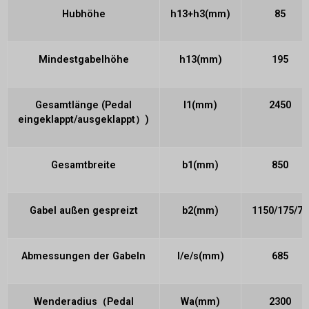
Hubhöhe
h13+h3(mm)
85
Mindestgabelhöhe
h13(mm)
195
Gesamtlänge (Pedal
l1(mm)
2450
eingeklappt/ausgeklappt）)
Gesamtbreite
b1(mm)
850
Gabel außen gespreizt
b2(mm)
1150/175/75
Abmessungen der Gabeln
l/e/s(mm)
685
Wenderadius（Pedal
Wa(mm)
2300