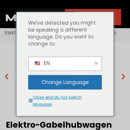
Kontakt
Startseite
Portfolios
We've detected you might
Lagerhaus-Gabelstapler
be speaking a different
Elektro-Gabelhubwagen ME Serie 2.0-4.0Tonnen
language. Do you want to
change to:
EN
Change Language
Close and do not switch
language
Elektro-Gabelhubwagen