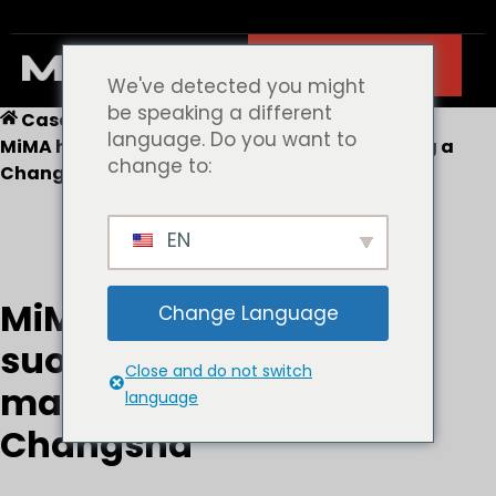
Contatto
We've detected you might
be speaking a different
Casa
Eventi aziendali
language. Do you want to
MiMA ha aperto il suo centro servizi marketing a
change to:
Changsha
EN
MiMA ha aperto il
Change Language
suo centro servizi
Close and do not switch
marketing a
language
Changsha