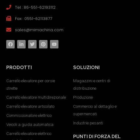
Tel : 86-551-62193112
Fax : 0551-62113877
sales@mimachina.com
PRODOTTI
SOLUZIONI
Carrello elevatore per corsie
Magazzini e centri di
strette
distribuzione
Carrello elevatore multidirezionale
Produzione
Carrello elevatore articolato
Commercio al dettaglio e
supermercati
Commissionatore elettrico
Industrie pesanti
Veicoli a guida automatica
Carrello elevatore elettrico
PUNTI DI FORZA DEL