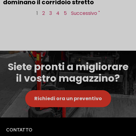
dominano il corridoio stretto
1
2
3
4
5
Successivo "
Siete pronti a migliorare
il vostro magazzino?
Richiedi ora un preventivo
CONTATTO