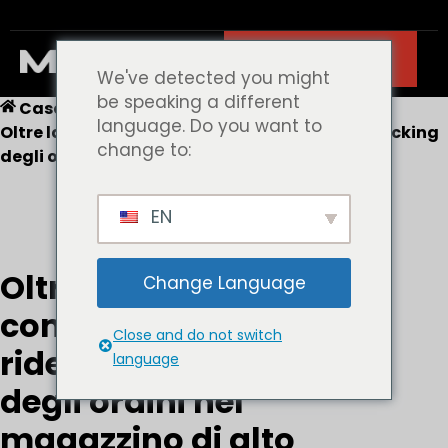
Contatto
We've detected you might
be speaking a different
Casa
Blog
language. Do you want to
Oltre la verticale: come l'MHA12 ridefinisce il picking
change to:
degli ordini nel magazzino di alto livello
EN
Oltre la verticale:
Change Language
come l'MHA12
Close and do not switch
ridefinisce il picking
language
degli ordini nel
magazzino di alto