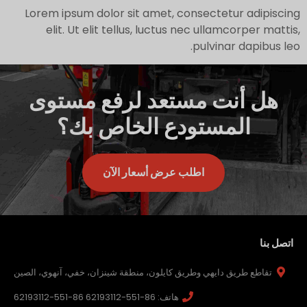
Lorem ipsum dolor sit amet, consectetur adipiscing
elit. Ut elit tellus, luctus nec ullamcorper mattis,
pulvinar dapibus leo.
هل أنت مستعد لرفع مستوى
المستودع الخاص بك؟
اطلب عرض أسعار الآن
اتصل بنا
تقاطع طريق دايهي وطريق كايلون، منطقة شينزان، خفي، آنهوي، الصين
هاتف: 86-551-62193112 86-551-62193112